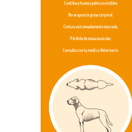
Costillas y huesos pélvicos visibles.
No se aprecia grasa corporal.
Cintura extremadamente marcada.
Pérdida de masa muscular.
Consulta con tu médico Veterinario.