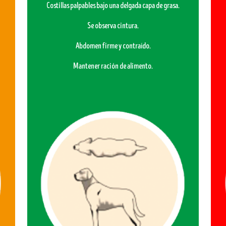
Costillas palpables bajo una delgada capa de grasa.
Se observa cintura.
Abdomen firme y contraído.
Mantener ración de alimento.