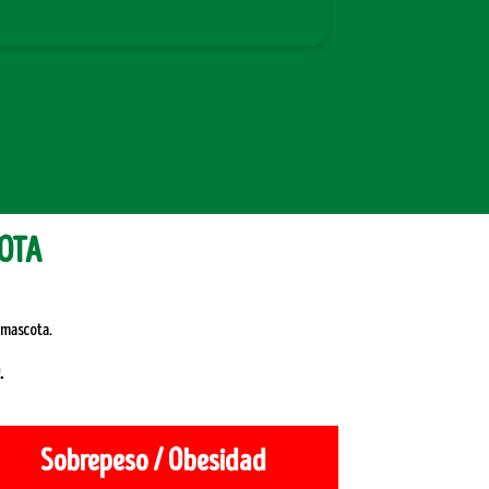
COTA
u mascota.
.
Sobrepeso / Obesidad