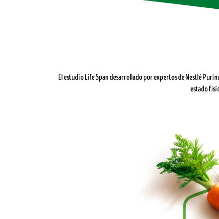
El estudio Life Span desarrollado por expertos de Nestlé Purin
estado físi