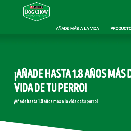
Pasar al contenido principal
Menú secundario Dog Chow
Menú Principal Dog Chow
AÑADE MÁS A LA VIDA
PRODUCT
¡AÑADE HASTA 1.8 AÑOS MÁS 
VIDA DE TU PERRO!
¡Añade hasta 1.8 años más a la vida de tu perro!