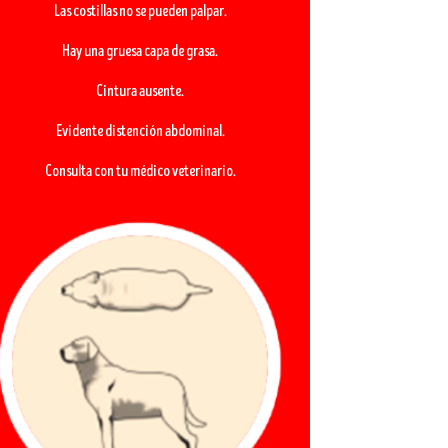
Las costillas no se pueden palpar.
Hay una gruesa capa de grasa.
Cintura ausente.
Evidente distención abdominal.
Consulta con tu médico veterinario.