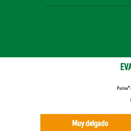
EVA
®
Purina
Muy delgado