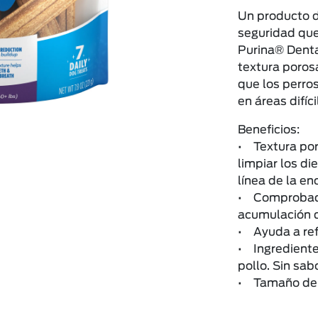
Un producto de
seguridad que
Purina® Denta
textura poros
que los perro
en áreas difíc
Beneficios:
• Textura por
limpiar los di
línea de la en
• Comprobado
acumulación d
• Ayuda a ref
• Ingrediente
pollo. Sin sabo
• Tamaño del 