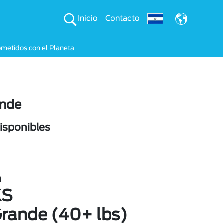
Inicio
Contacto
etidos con el Planeta
ande
sponibles
n
KS
Grande (40+ lbs)