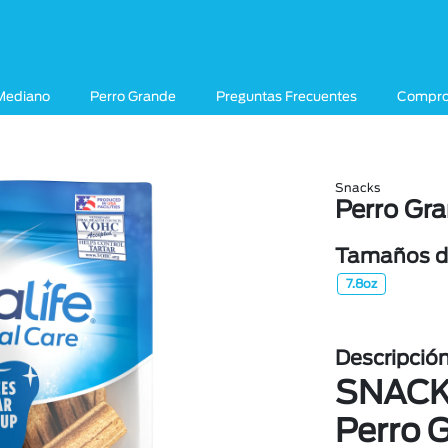
Mediano
Perro Grande
Preguntas Frecuentes
Comprom
Snacks
Perro Gr
Tamaños di
7.8oz
Descripció
SNAC
Perro 