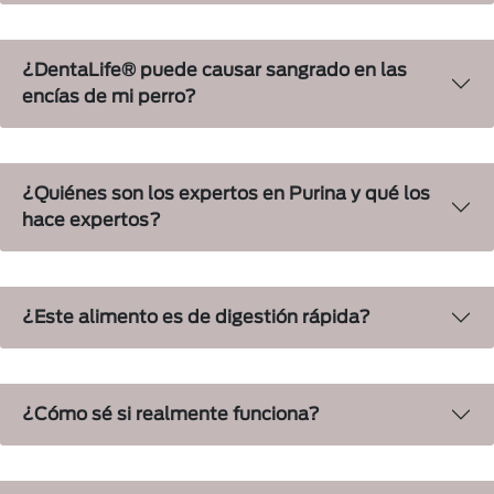
¿DentaLife® puede causar sangrado en las
encías de mi perro?
¿Quiénes son los expertos en Purina y qué los
hace expertos?
¿Este alimento es de digestión rápida?
¿Cómo sé si realmente funciona?