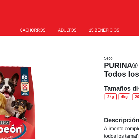
CACHORROS
ADULTOS
15 BENEFICIOS
Seco
PURINA®
Todos lo
Tamaños di
2kg
4kg
2
Descripció
Alimento comple
todos los tamañ