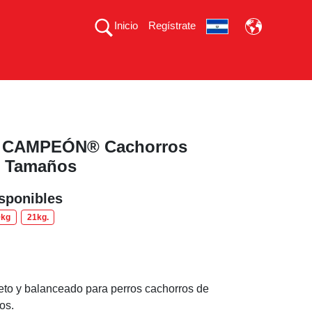
Inicio
Regístrate
 CAMPEÓN® Cachorros
s Tamaños
sponibles
0kg
21kg.
n
to y balanceado para perros cachorros de
os.