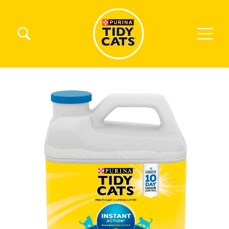
Pasar al contenido principal
Menú Secundario Tidy Cats
Menú Principal Tidy Cats