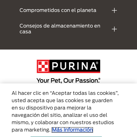
Comprometidos con el planeta
Consejos de almacenamiento en
casa
Al hacer clic en “Aceptar todas las cookies”,
Menu Footer Secundario Tidy Cats
usted acepta que las cookies se guarden
en su dispositivo para mejorar la
navegación del sitio, analizar el uso del
All Nestlé Purina trademarks owned by Société des Produits Nestlé S.A.,
mismo, y colaborar con nuestros estudios
Vevey, Switzerland or are used with permission.
para marketing.
Más información
Políticas
Términos de
Términos
Consejos de