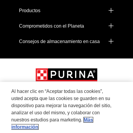
Productos
Comprometidos con el Planeta
Consejos de almacenamiento en casa
Al hacer clic en “Aceptar todas las cookies”,
usted acepta que las cookies se guarden en su
Menu Footer Secundario Proplan
dispositivo para mejorar la navegación del sitio,
analizar el uso del mismo, y colaborar con
nuestros estudios para marketing.
Más
All Nestlé Purina trademarks owned by Société des Produits Nestlé S.A., Vevey,
información
Switzerland or are used with permission.