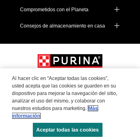
Comprometidos con el Planeta
Consejos de almacenamiento en casa
Al hacer clic en “Aceptar todas las cookies”,
usted acepta que las cookies se guarden en su
Menu Footer Secundario Proplan
dispositivo para mejorar la navegación del sitio,
analizar el uso del mismo, y colaborar con
nuestros estudios para marketing.
Más
All Nestlé Purina trademarks owned by Société des Produits Nestlé S.A., Vevey,
información
Switzerland or are used with permission.
Aceptar todas las cookies
Políticas sobre cookies
Términos de privacidad
Términos de uso