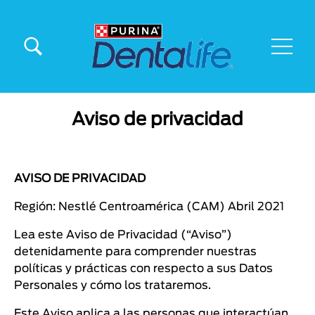
Pasar al contenido principal
Menu Secundario Dentalife
Menú principal Dentalife
Aviso de privacidad
AVISO DE PRIVACIDAD
Región: Nestlé Centroamérica (CAM) Abril 2021
Lea este Aviso de Privacidad (“Aviso”)
detenidamente para comprender nuestras
políticas y prácticas con respecto a sus Datos
Personales y cómo los trataremos.
Este Aviso aplica a las personas que interactúan