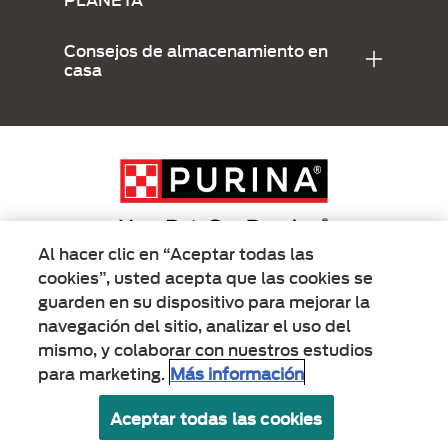
Consejos de almacenamiento en
casa
Al hacer clic en “Aceptar todas las
cookies”, usted acepta que las cookies se
Menu Footer Secundario Alpo
guarden en su dispositivo para mejorar la
navegación del sitio, analizar el uso del
mismo, y colaborar con nuestros estudios
All Nestlé Purina trademarks owned by Société des Produits Nestlé S.A.,
Vevey, Switzerland or are used with permission.
para marketing.
Más información
Políticas sobre
Términos de
Términos de
Aceptar todas las cookies
cookies
privacidad
uso