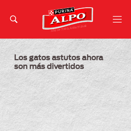
Pasar al contenido principal
Menu Secundario Alpo
Menu Principal Alpo
Los gatos astutos ahora
son más divertidos