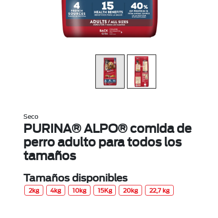
Seco
PURINA® ALPO® comida de
perro adulto para todos los
tamaños
Tamaños disponibles
2kg
4kg
10kg
15Kg
20kg
22,7 kg