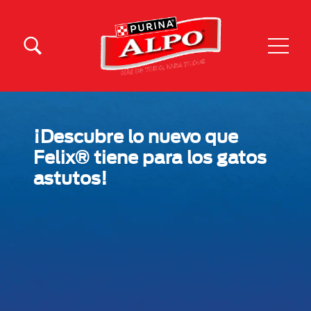
Pasar al contenido principal
Menu Secundario Alpo
Menu Principal Alpo
¡Descubre lo nuevo que
Felix® tiene para los gatos
astutos!