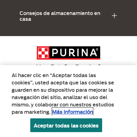
Consejos de almacenamiento en
casa
Al hacer clic en “Aceptar todas las
cookies”, usted acepta que las cookies se
Menu Footer Secundario Alpo
guarden en su dispositivo para mejorar la
navegación del sitio, analizar el uso del
mismo, y colaborar con nuestros estudios
All Nestlé Purina trademarks owned by Société des Produits Nestlé S.A.,
Vevey, Switzerland or are used with permission.
para marketing.
Más información
Políticas sobre
Términos de
Términos de
Aceptar todas las cookies
cookies
privacidad
uso