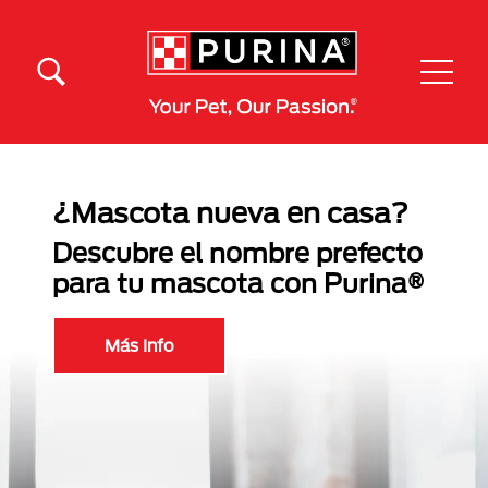
Pasar al contenido principal
Menú Secundario Purina
Menú Principal Purina
¿Mascota nueva en casa?
Descubre el nombre prefecto
para tu mascota con Purina®
Más Info