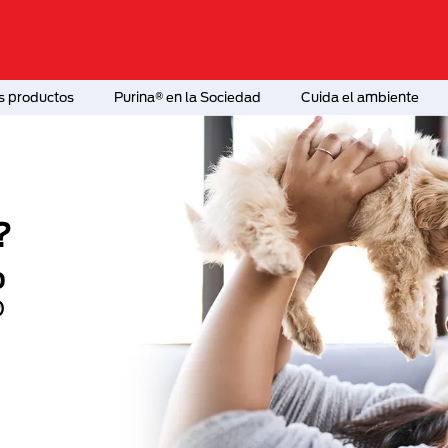
s productos
Purina® en la Sociedad
Cuida el ambiente
?
o
®