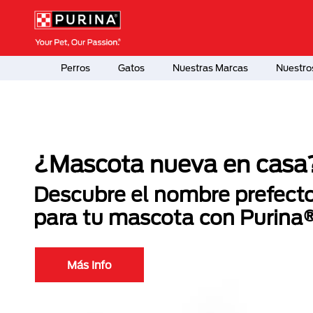
Pasar al contenido principal
Menú Secundario Purina
Menú Principal Purina
Perros
Gatos
Nuestras Marcas
Nuestro
¿Mascota nueva en casa
Descubre el nombre prefect
para tu mascota con Purina
Más Info