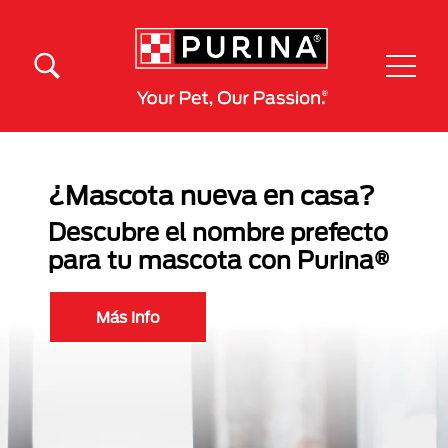
Pasar al contenido principal
Menú Secundario Purina
Menú Principal Purina
¿Mascota nueva en casa?
Descubre el nombre prefecto
para tu mascota con Purina®
Más Info