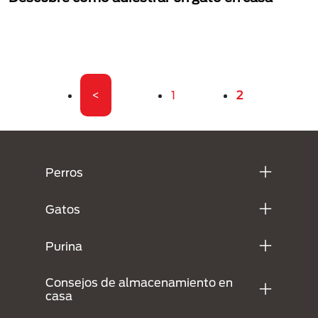
Paginación
Primera página
Página
Página actual
<
1
2
Menú Footer Purina
Perros
Gatos
Purina
Consejos de almacenamiento en
casa