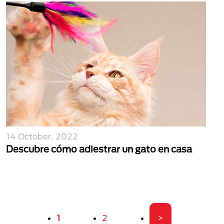
14 October, 2022
Descubre cómo adiestrar un gato en casa
Paginación
Página actual
Página
Última página
1
2
>