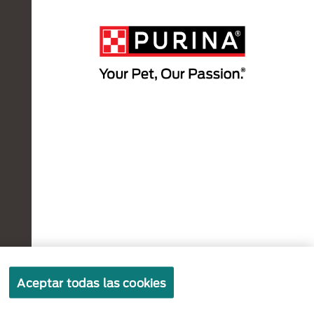
Políticas sobre
Términos de
Términos
Aceptar todas las cookies
cookies
privacidad
de uso