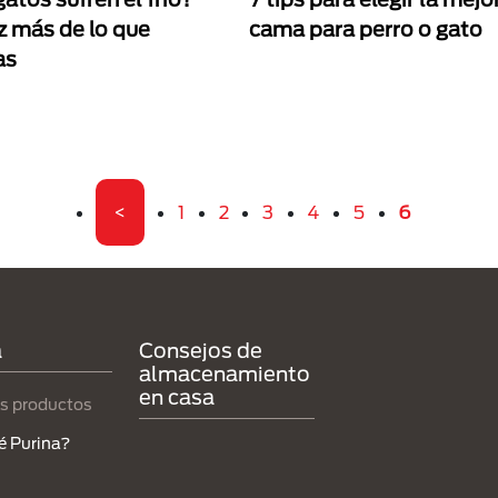
z más de lo que
cama para perro o gato
as
Primera página
Página
Página
Página
Página
Página
Página act
<
1
2
3
4
5
6
a
Consejos de
almacenamiento
en casa
s productos
é Purina?