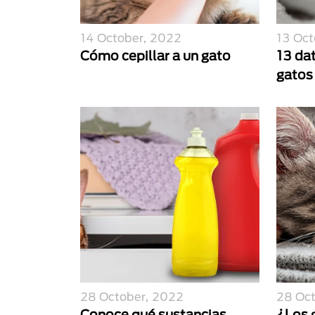
14 October, 2022
13 Oct
Cómo cepillar a un gato
13 dat
gatos
28 October, 2022
28 Oc
Conoce qué sustancias
¿Los g