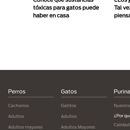
tóxicas para gatos puede
Tal ve
haber en casa
piens
Paginación
Menú Footer Purina
Perros
Gatos
Purin
Cachorros
Gatitos
Nuestro
¿Por qu
Adultos
Adultos
Calidad
Adultos mayores
Adultos Mayores