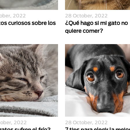
ober, 2022
28 October, 2022
os curiosos sobre los
¿Qué hago si mi gato no
quiere comer?
tober, 2022
28 October, 2022
atos sufren el frío?
7 tips para elegir la mejo