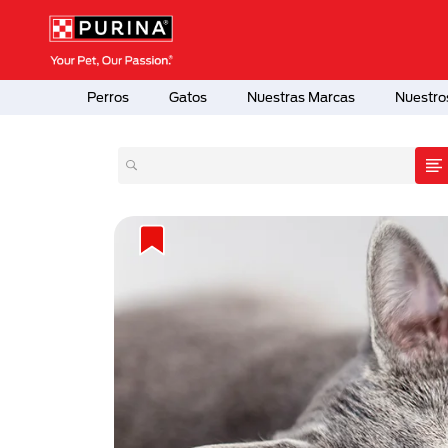
Pasar al contenido principal
Menú Secundario Purina
Menú Principal Purina
Perros
Gatos
Nuestras Marcas
Nuestro
atos