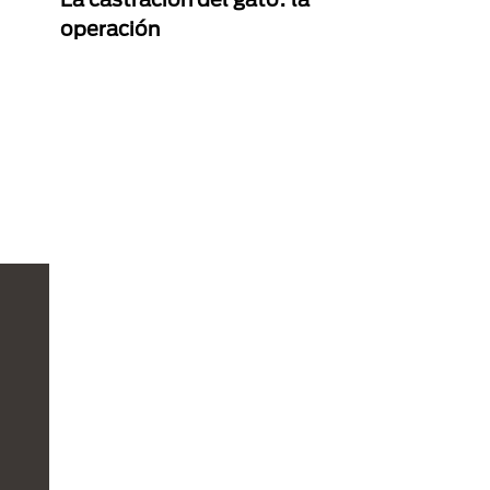
operación
ual