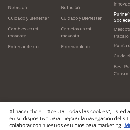
Innovac
Nutrición
Nutrición
Purina® 
Cuidado y Bienestar
Cuidado y Bienestar
Socied
Cambios en mi
Cambios en mi
Mascota
mascota
mascota
trabajo
Purina 
Entrenamiento
Entrenamiento
Cuida e
Best Pra
Consum
Menu Footer Secundario Purina
Al hacer clic en “Aceptar todas las cookies”, usted
en su dispositivo para mejorar la navegación del siti
All Nestlé Purina trademarks owned by Sociét
colaborar con nuestros estudios para marketing.
Má