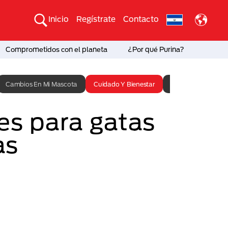
Inicio
Regístrate
Contacto
Comprometidos con el planeta
¿Por qué Purina?
Cambios En Mi Mascota
Cuidado Y Bienestar
Entrenamiento
s para gatas
as