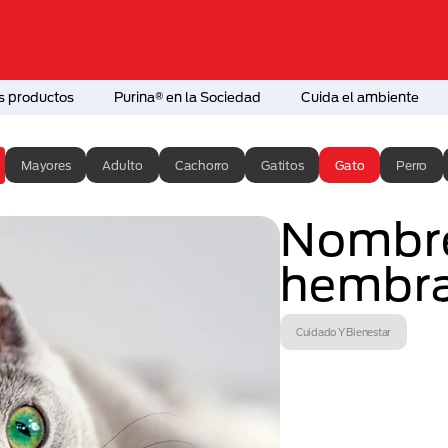
s productos
Purina® en la Sociedad
Cuida el ambiente
Mayores
Adulto
Cachorro
Gatitos
Gato
Perro
Nombre
hembr
Cuidado Y Bienestar