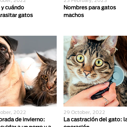
tober, 2022
23 February, 2023
y cuándo
Nombres para gatos
rasitar gatos
machos
tober, 2022
29 October, 2022
rada de invierno:
La castración del gato: l