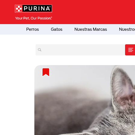
Pasar al contenido principal
Menú Secundario Purina
Menú Principal Purina
Perros
Gatos
Nuestras Marcas
Nuestro
atos