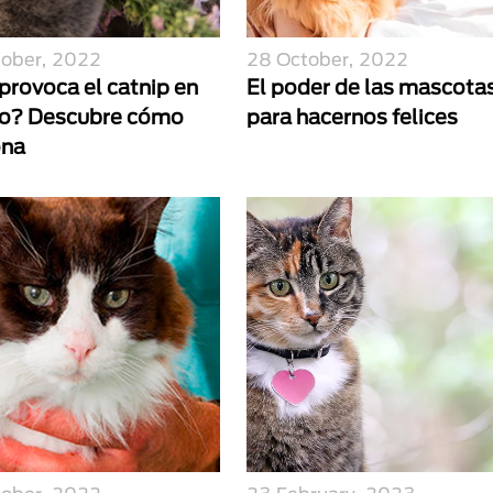
tober, 2022
28 October, 2022
provoca el catnip en
El poder de las mascota
to? Descubre cómo
para hacernos felices
ona