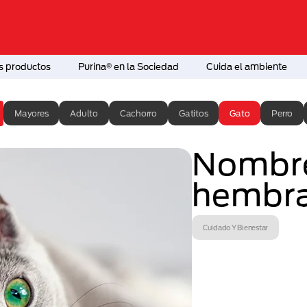
s productos
Purina® en la Sociedad
Cuida el ambiente
Mayores
Adulto
Cachorro
Gatitos
Gato
Perro
Nombre
hembr
Cuidado Y Bienestar