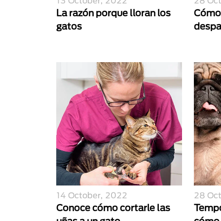
13 October, 2022
28 Oc
La razón porque lloran los
Cómo 
gatos
despa
14 October, 2022
28 Oc
Conoce cómo cortarle las
Tempo