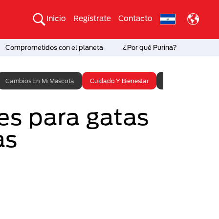
Inicio
Regístrate
Contacto
Comprometidos con el planeta
¿Por qué Purina?
Cambios En Mi Mascota
Cuidado Y Bienestar
Entrenamiento
s para gatas
as