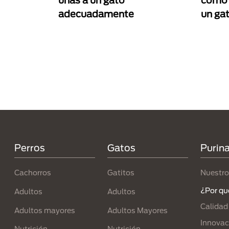
uñas a un gato
cómo c
adecuadamente
un gat
Paginación
Menú Footer Purina
Perros
Gatos
Purin
Cachorros
Gatitos
Nuestro
¿Por qu
Adultos
Adultos
Calidad
Adultos mayores
Adultos Mayores
Innovac
Nutrición
Nutrición