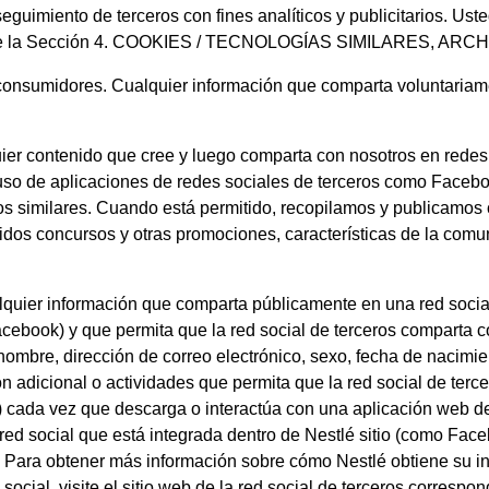
eguimiento de terceros con fines analíticos y publicitarios. Us
consulte la Sección 4. COOKIES / TECNOLOGÍAS SIMILARES,
onsumidores. Cualquier información que comparta voluntariam
er contenido que cree y luego comparta con nosotros en redes 
l uso de aplicaciones de redes sociales de terceros como Facebo
dos similares. Cuando está permitido, recopilamos y publicamo
idos concursos y otras promociones, características de la comuni
lquier información que comparta públicamente en una red socia
Facebook) y que permita que la red social de terceros comparta 
ombre, dirección de correo electrónico, sexo, fecha de nacimient
ión adicional o actividades que permita que la red social de ter
la) cada vez que descarga o interactúa con una aplicación web 
red social que está integrada dentro de Nestlé sitio (como Fa
. Para obtener más información sobre cómo Nestlé obtiene su i
social, visite el sitio web de la red social de terceros correspon