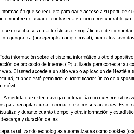
 información que se requiera para darle acceso a su perfil de c
ónico, nombre de usuario, contraseña en forma irrecuperable y/o
n que describa sus características demográficas o de comporta
ón geográfica (por ejemplo, código postal), productos favorito
Toda información sobre el sistema informático u otro dispositivo
cción de protocolo de Internet (IP) utilizada para conectar su c
 web. Si usted accede a un sitio web o aplicación de Nestlé a tr
cluirá, cuando esté permitido, el identificador único de dispositiv
o móvil.
n. A medida que usted navega e interactúa con nuestros sitios w
tos para recopilar cierta información sobre sus acciones. Esto i
isualiza y durante cuánto tiempo, y otra información y estadíst
 descarga y duración de las
se captura utilizando tecnologías automatizadas como cookies (c