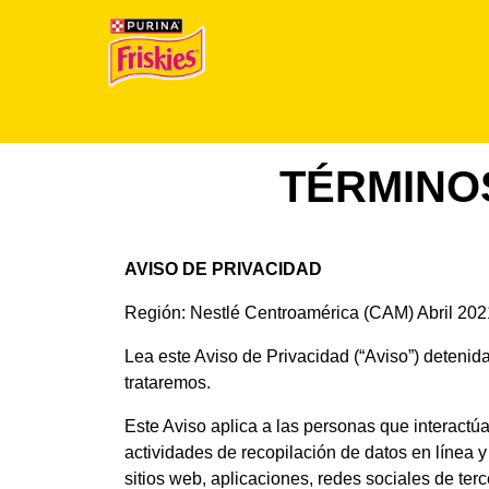
Pasar al contenido principal
Menu Secundario Friskies
Menu Principal Friskies
TÉRMINO
AVISO DE PRIVACIDAD
Región: Nestlé Centroamérica (CAM) Abril 202
Lea este Aviso de Privacidad (“Aviso”) detenid
trataremos.
Este Aviso aplica a las personas que interactú
actividades de recopilación de datos en línea
sitios web, aplicaciones, redes sociales de ter