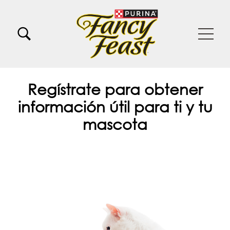
Pasar al contenido principal
Menu Secundario Fancy feast
Menu Principal Fancy Feast
Regístrate para obtener
información útil para ti y tu
mascota