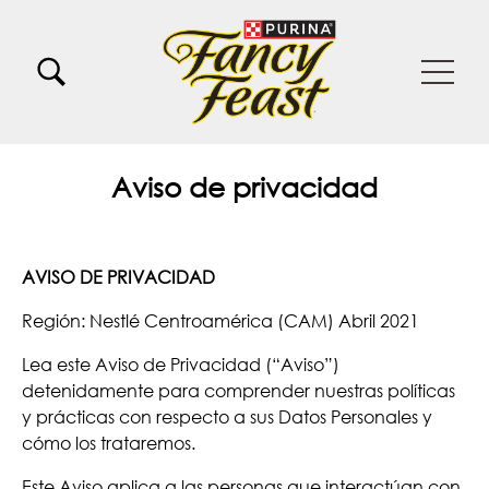
Pasar al contenido principal
Menu Secundario Fancy feast
Menu Principal Fancy Feast
Aviso de privacidad
AVISO DE PRIVACIDAD
Región: Nestlé Centroamérica (CAM) Abril 2021
Lea este Aviso de Privacidad (“Aviso”)
detenidamente para comprender nuestras políticas
y prácticas con respecto a sus Datos Personales y
cómo los trataremos.
Este Aviso aplica a las personas que interactúan con